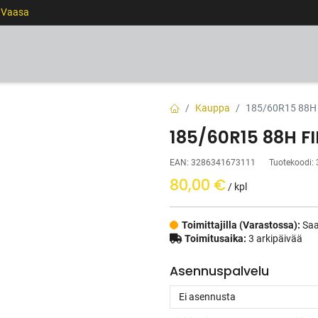
0 Vaasa
RENKAAT
VANTEET
PALVELUT
RAHOITUS
Kauppa
185/60R15 88H
185/60R15 88H F
EAN:
3286341673111
Tuotekoodi:
80,00
€
/ kpl
Toimittajilla (Varastossa):
Saa
Toimitusaika:
3 arkipäivää
Asennuspalvelu