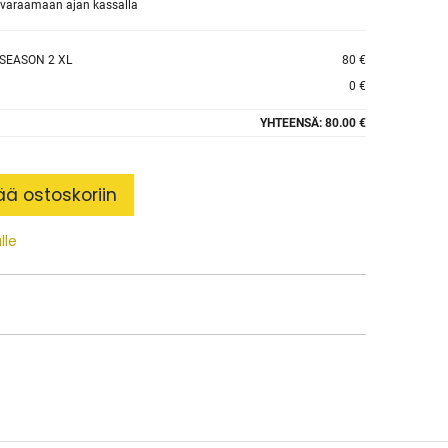
et varaamaan ajan kassalla
ISEASON 2 XL
80 €
0 €
YHTEENSÄ:
80.00 €
ää ostoskoriin
lle