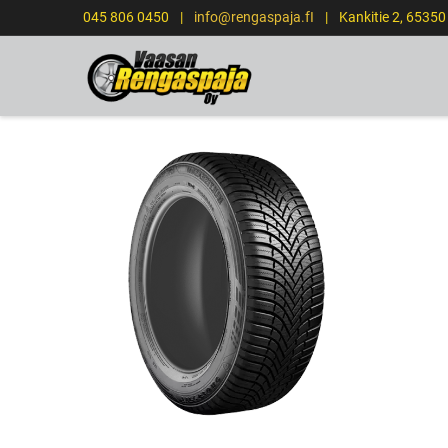
045 806 0450
|
info@rengaspaja.fI
|
Kankitie 2, 6535
ETUSIVU