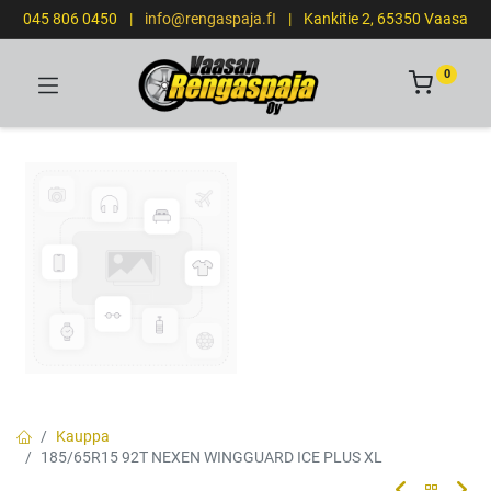
045 806 0450
|
info@rengaspaja.fI
|
Kankitie 2, 65350 Vaasa
0
Kauppa
185/65R15 92T NEXEN WINGGUARD ICE PLUS XL