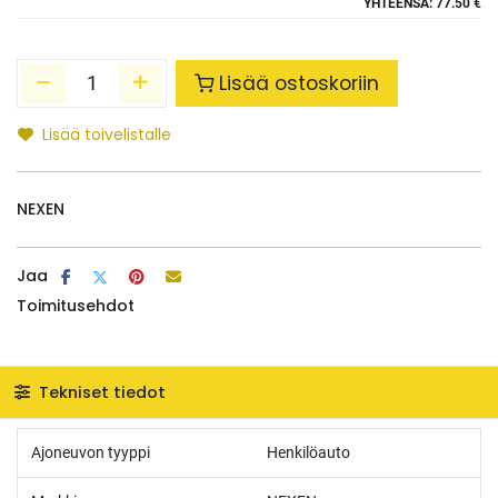
YHTEENSÄ:
77.50 €
Lisää ostoskoriin
Lisää toivelistalle
NEXEN
Jaa
Toimitusehdot
Tekniset tiedot
Ajoneuvon tyyppi
Henkilöauto