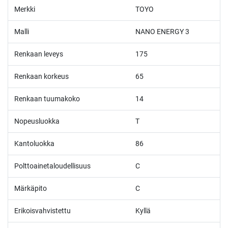
Merkki
TOYO
Malli
NANO ENERGY 3
Renkaan leveys
175
Renkaan korkeus
65
Renkaan tuumakoko
14
Nopeusluokka
T
Kantoluokka
86
Polttoainetaloudellisuus
C
Märkäpito
C
Erikoisvahvistettu
Kyllä