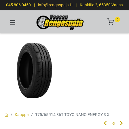
045 806 0450
|
info@rengaspaja.fI
|
Kankitie 2, 65350 Vaasa
0
Kauppa
175/65R14 86T TOYO NANO ENERGY 3 XL