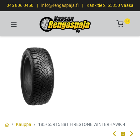
045 806 0450
|
info@rengaspaja.fI
|
Kankitie 2, 65350 Vaasa
0
Kauppa
185/65R15 88T FIRESTONE WINTERHAWK 4