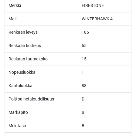
Merkki
FIRESTONE
Malli
WINTERHAWK 4
Renkaan leveys
185
Renkaan korkeus
65
Renkaan tuumakoko
15
Nopeusluokka
T
Kantoluokka
88
Polttoainetaloudellisuus
D
Märkäpito
B
Melutaso
B