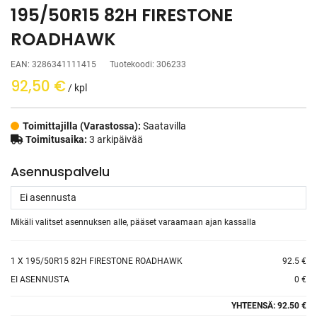
195/50R15 82H FIRESTONE
ROADHAWK
EAN:
3286341111415
Tuotekoodi:
306233
92,50
€
/ kpl
Toimittajilla (Varastossa):
Saatavilla
Toimitusaika:
3 arkipäivää
Asennuspalvelu
Mikäli valitset asennuksen alle, pääset varaamaan ajan kassalla
1
X 195/50R15 82H FIRESTONE ROADHAWK
92.5 €
EI ASENNUSTA
0 €
YHTEENSÄ:
92.50 €