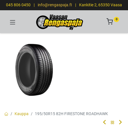
045 806 0450
|
info@rengaspaja.fI
|
Kankitie 2, 65350 Vaasa
0
Kauppa
195/50R15 82H FIRESTONE ROADHAWK