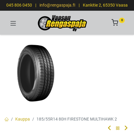
045 806 0450
|
info@rengaspaja.fI
|
Kankitie 2, 65350 Vaasa
0
Kauppa
185/55R14 80H FIRESTONE MULTIHAWK 2