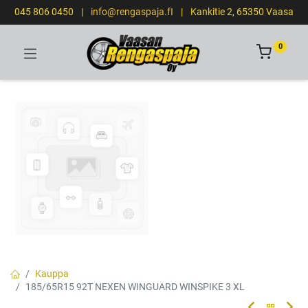
045 806 0450
|
info@rengaspaja.fI
|
Kankitie 2, 65350 Vaasa
0
Kauppa
185/65R15 92T NEXEN WINGUARD WINSPIKE 3 XL