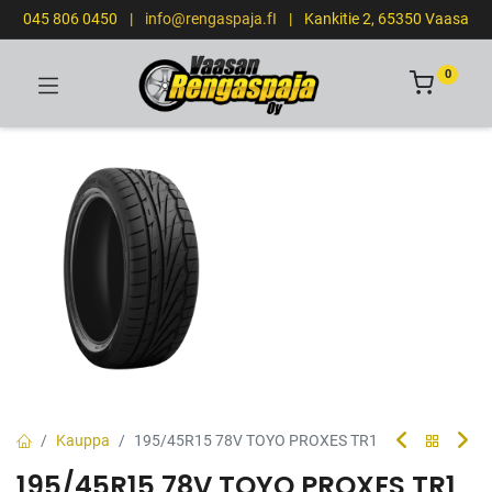
045 806 0450
|
info@rengaspaja.fI
|
Kankitie 2, 65350 Vaasa
0
Kauppa
195/45R15 78V TOYO PROXES TR1
195/45R15 78V TOYO PROXES TR1