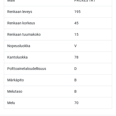
Malli
PROXES TR1
Renkaan leveys
195
Renkaan korkeus
45
Renkaan tuumakoko
15
Nopeusluokka
V
Kantoluokka
78
Polttoainetaloudellisuus
D
Märkäpito
B
Melutaso
B
Melu
70