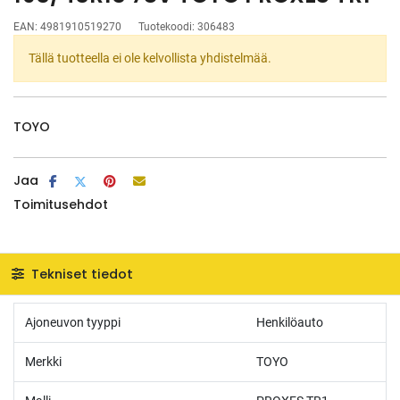
EAN:
4981910519270
Tuotekoodi:
306483
Tällä tuotteella ei ole kelvollista yhdistelmää.
TOYO
Jaa
Toimitusehdot
Tekniset tiedot
Ajoneuvon tyyppi
Henkilöauto
Merkki
TOYO