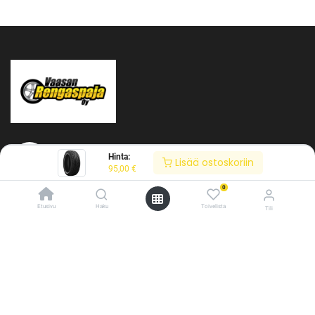
Hinta:
Lisää ostoskoriin
95,00
€
0
Tietoja meistä
Etusivu
Haku
Toivelista
Tili
Vaasan Rengaspaja Oy
/* ---------------------------------------------------------- Vaasan Rengaspaja –
Y-tunnus: 2484904-1
typografia + väriteema (Odoo CSS-injektio) ---------------------------------------------
Kankitie 2
------------- */ /* Fontit Google Fontsista */ @import
65350 Vaasa
url('https://fonts.googleapis.com/css2?
Puh. 045 8060 450
family=Bebas+Neue&family=Inter:wght@400;500;600&display=swap');
info@rengaspaja
/* Brändivärit muuttujina */ :root { --vr-yellow: #F4D521; /* Pääkeltainen
*/ --vr-gold: #BA9517; /* Tummempi kulta (hover, korostukset) */ --vr-