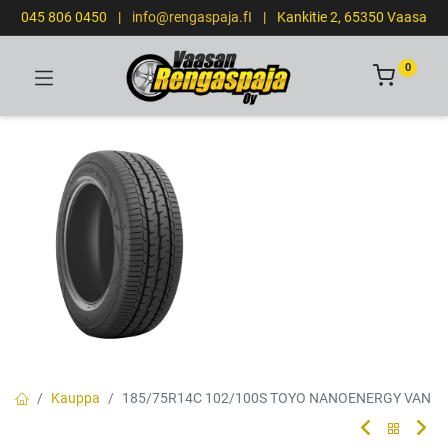
045 806 0450
|
info@rengaspaja.fI
|
Kankitie 2, 65350 Vaasa
0
Kauppa
185/75R14C 102/100S TOYO NANOENERGY VAN