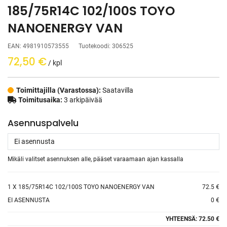
185/75R14C 102/100S TOYO
NANOENERGY VAN
EAN:
4981910573555
Tuotekoodi:
306525
72,50
€
/ kpl
Toimittajilla (Varastossa):
Saatavilla
Toimitusaika:
3 arkipäivää
Asennuspalvelu
Mikäli valitset asennuksen alle, pääset varaamaan ajan kassalla
1
X 185/75R14C 102/100S TOYO NANOENERGY VAN
72.5 €
EI ASENNUSTA
0 €
YHTEENSÄ:
72.50 €