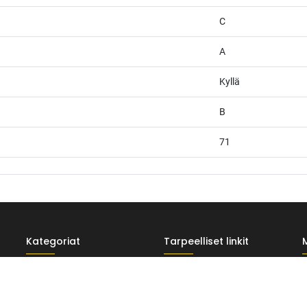
C
A
Kyllä
B
71
Kategoriat
Tarpeelliset linkit
afia + väriteema (Odoo CSS-injektio) ---------------------------------------------------
Renkaat
Rahoitus
wght@400;500;600&display=swap'); /* Brändivärit muuttujina */ :root { -
usta */ --vr-gray: #CDCECF; /* Vaalea harmaa taustasävy */ --vr-white: #FFFFF
Vanteet
Tilaus- ja toimitusehdot
, button, select { font-family: 'Inter', -apple-system, BlinkMacSystemFont, "Sego