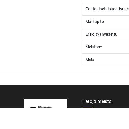
Polttoainetaloudellisuus
Märkäpito
Erikoisvahvistettu
Melutaso
Melu
Tietoja meistä
/* ---------------------------------------------------------- Vaasan Rengaspaja – typogr
Vaasan Rengaspaja Oy
url('https://fonts.googleapis.com/css2?family=Bebas+Neue&family=Inter:
Y-tunnus: 2484904-1
Tummempi kulta (hover, korostukset) */ --vr-dark: #1F1F1F; /* Uusi melkein m
Kankitie 2
------------------ */ /* Leipäteksti ja perus-UI */ body, p, li, input, textarea
65350 Vaasa