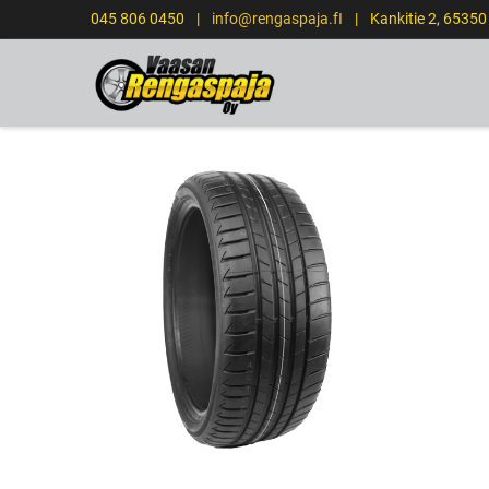
045 806 0450
|
info@rengaspaja.fI
|
Kankitie 2, 6535
ETUSIVU