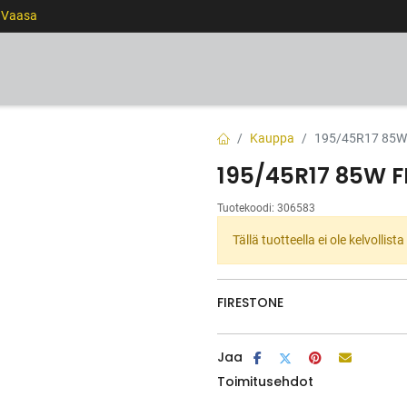
0 Vaasa
RENKAAT
VANTEET
PALVELUT
RAHOITUS
Kauppa
195/45R17 85W
195/45R17 85W 
Tuotekoodi:
306583
Tällä tuotteella ei ole kelvollis
FIRESTONE
Jaa
Toimitusehdot