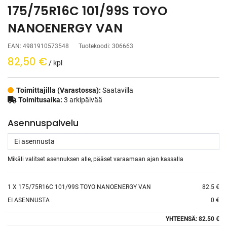
175/75R16C 101/99S TOYO
NANOENERGY VAN
EAN:
4981910573548
Tuotekoodi:
306663
82,50
€
/ kpl
Toimittajilla (Varastossa):
Saatavilla
Toimitusaika:
3 arkipäivää
Asennuspalvelu
Mikäli valitset asennuksen alle, pääset varaamaan ajan kassalla
1
X 175/75R16C 101/99S TOYO NANOENERGY VAN
82.5 €
EI ASENNUSTA
0 €
YHTEENSÄ:
82.50 €