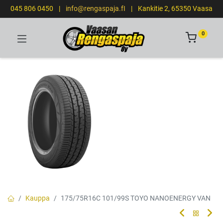
045 806 0450
|
info@rengaspaja.fI
|
Kankitie 2, 65350 Vaasa
0
Kauppa
175/75R16C 101/99S TOYO NANOENERGY VAN