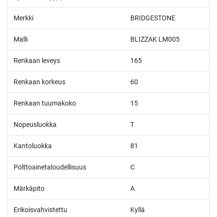
Merkki
BRIDGESTONE
Malli
BLIZZAK LM005
Renkaan leveys
165
Renkaan korkeus
60
Renkaan tuumakoko
15
Nopeusluokka
T
Kantoluokka
81
Polttoainetaloudellisuus
C
Märkäpito
A
Erikoisvahvistettu
Kyllä