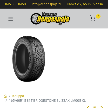
045 806 0450
|
info@rengaspaja.fI
|
Kankitie 2, 65350 Vaasa
0
Kauppa
165/60R15 81T BRIDGESTONE BLIZZAK LM005 XL