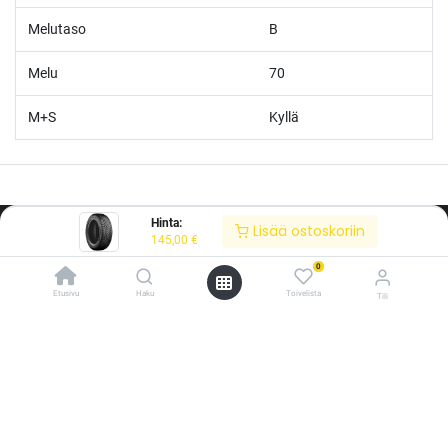
Melutaso
B
Melu
70
M+S
Kyllä
Hinta:
Lisää ostoskoriin
145,00
€
0
Etusivu
Haku
Toivelista
Tili
/* ---------------------------------------------------------- Vaasan Rengaspaja –
typografia + väriteema (Odoo CSS-injektio) ---------------------------------------------
------------- */ /* Fontit Google Fontsista */ @import
url('https://fonts.googleapis.com/css2?
family=Bebas+Neue&family=Inter:wght@400;500;600&display=swap');
/* Brändivärit muuttujina */ :root { --vr-yellow: #F4D521; /* Pääkeltainen
*/ --vr-gold: #BA9517; /* Tummempi kulta (hover, korostukset) */ --vr-
Tietoja meistä