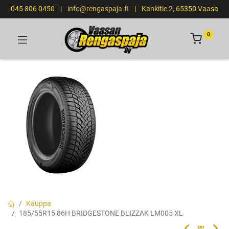
045 806 0450
|
info@rengaspaja.fI
|
Kankitie 2, 65350 Vaasa
0
Kauppa
185/55R15 86H BRIDGESTONE BLIZZAK LM005 XL