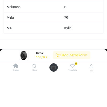
Melutaso
B
Melu
70
M+S
Kyllä
Hinta:
Lisää ostoskoriin
160,00
€
0
Etusivu
Haku
Toivelista
Tili
/* ---------------------------------------------------------- Vaasan Rengaspaja –
typografia + väriteema (Odoo CSS-injektio) ---------------------------------------------
------------- */ /* Fontit Google Fontsista */ @import
url('https://fonts.googleapis.com/css2?
family=Bebas+Neue&family=Inter:wght@400;500;600&display=swap');
/* Brändivärit muuttujina */ :root { --vr-yellow: #F4D521; /* Pääkeltainen
*/ --vr-gold: #BA9517; /* Tummempi kulta (hover, korostukset) */ --vr-
Tietoja meistä