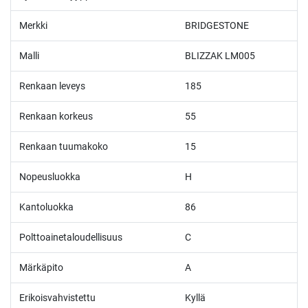
Merkki
BRIDGESTONE
Malli
BLIZZAK LM005
Renkaan leveys
185
Renkaan korkeus
55
Renkaan tuumakoko
15
Nopeusluokka
H
Kantoluokka
86
Polttoainetaloudellisuus
C
Märkäpito
A
Erikoisvahvistettu
Kyllä