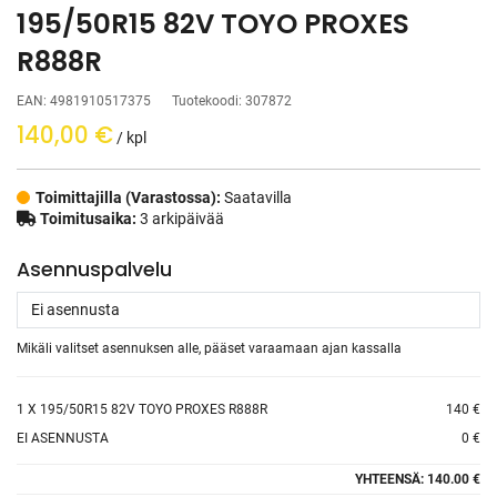
195/50R15 82V TOYO PROXES
R888R
EAN:
4981910517375
Tuotekoodi:
307872
140,00
€
/ kpl
Toimittajilla (Varastossa):
Saatavilla
Toimitusaika:
3 arkipäivää
Asennuspalvelu
Mikäli valitset asennuksen alle, pääset varaamaan ajan kassalla
1
X 195/50R15 82V TOYO PROXES R888R
140 €
EI ASENNUSTA
0 €
YHTEENSÄ:
140.00 €