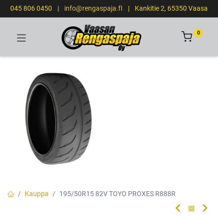
045 806 0450
|
info@rengaspaja.fI
|
Kankitie 2, 65350 Vaasa
0
Kauppa
195/50R15 82V TOYO PROXES R888R