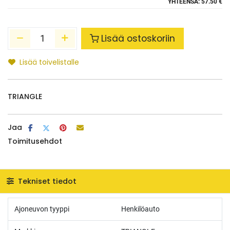
YHTEENSÄ:
57.50 €
Lisää ostoskoriin
Lisää toivelistalle
TRIANGLE
Jaa
Toimitusehdot
Tekniset tiedot
Ajoneuvon tyyppi
Henkilöauto