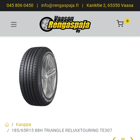
045 806 0450
|
info@rengaspaja.fI
|
Kankitie 2, 65350 Vaasa
0
Kauppa
185/65R15 88H TRIANGLE RELIAXTOURING TE307