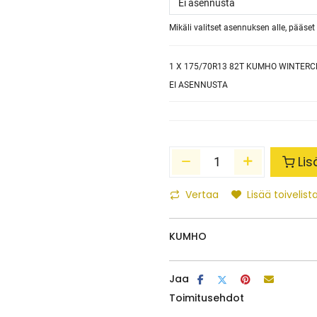
Mikäli valitset asennuksen alle, pääs
1
X 175/70R13 82T KUMHO WINTERCR
EI ASENNUSTA
Lis
Vertaa
Lisää toivelista
KUMHO
Jaa
Toimitusehdot