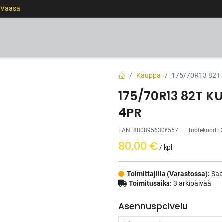
0 Vaasa
RENKAAT
VANTEET
PALVELUT
RAHOITUS
Kauppa
175/70R13 82T
175/70R13 82T 
4PR
EAN:
8808956306557
Tuotekoodi:
80,00
€
/ kpl
Toimittajilla (Varastossa):
Saa
Toimitusaika:
3 arkipäivää
Asennuspalvelu