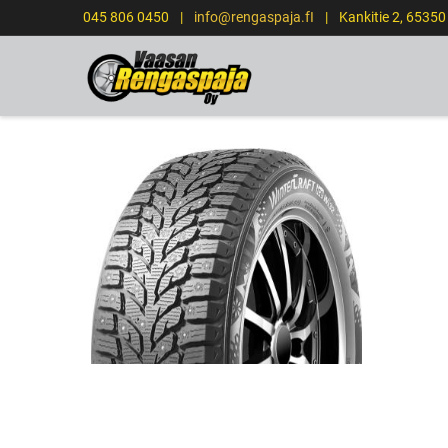
045 806 0450
|
info@rengaspaja.fI
|
Kankitie 2, 6535
ETUSIVU