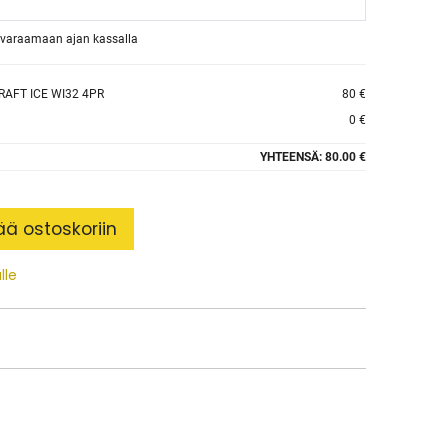
et varaamaan ajan kassalla
AFT ICE WI32 4PR
80 €
0 €
YHTEENSÄ:
80.00 €
ää ostoskoriin
lle