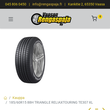
045 806 0450
|
info@rengaspaja.fI
|
Kankitie 2, 65350 Vaasa
0
Kauppa
185/60R15 88H TRIANGLE RELIAXTOURING TE307 XL