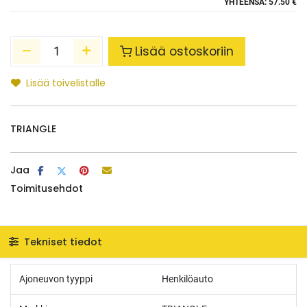
YHTEENSÄ:
57.50 €
Lisää ostoskoriin
Lisää toivelistalle
TRIANGLE
Jaa
Toimitusehdot
Tekniset tiedot
Ajoneuvon tyyppi
Henkilöauto