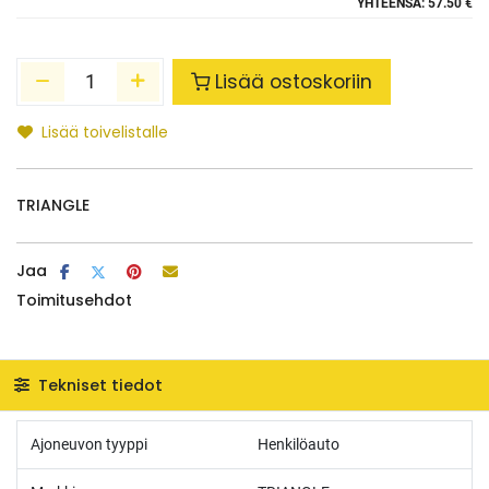
YHTEENSÄ:
57.50 €
Lisää ostoskoriin
Lisää toivelistalle
TRIANGLE
Jaa
Toimitusehdot
Tekniset tiedot
Ajoneuvon tyyppi
Henkilöauto