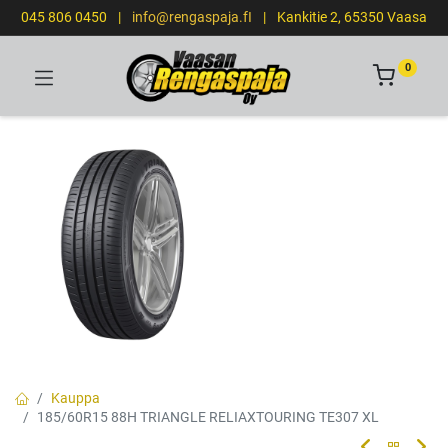
045 806 0450
|
info@rengaspaja.fI
|
Kankitie 2, 65350 Vaasa
0
Kauppa
185/60R15 88H TRIANGLE RELIAXTOURING TE307 XL