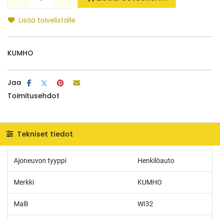
Lisää toivelistalle
KUMHO
Jaa
Toimitusehdot
Tekniset tiedot
Ajoneuvon tyyppi
Henkilöauto
Merkki
KUMHO
Malli
WI32