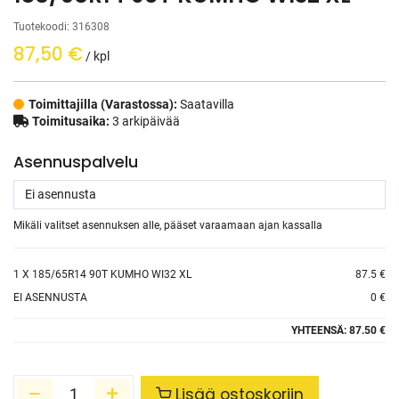
Tuotekoodi:
316308
87,50
€
/ kpl
Toimittajilla (Varastossa):
Saatavilla
Toimitusaika:
3 arkipäivää
Asennuspalvelu
Mikäli valitset asennuksen alle, pääset varaamaan ajan kassalla
1
X 185/65R14 90T KUMHO WI32 XL
87.5 €
EI ASENNUSTA
0 €
YHTEENSÄ:
87.50 €
Lisää ostoskoriin