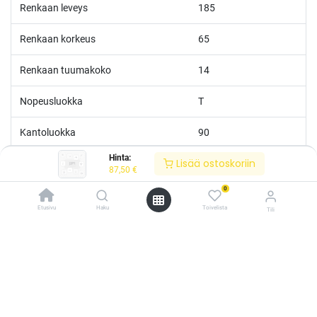
Renkaan leveys
185
Renkaan korkeus
65
Renkaan tuumakoko
14
Nopeusluokka
T
Kantoluokka
90
Hinta:
Lisää ostoskoriin
Erikoisvahvistettu
Kyllä
87,50
€
0
M+S
Kyllä
Etusivu
Haku
Toivelista
Tili
/* ---------------------------------------------------------- Vaasan Rengaspaja –
typografia + väriteema (Odoo CSS-injektio) ---------------------------------------------
------------- */ /* Fontit Google Fontsista */ @import
url('https://fonts.googleapis.com/css2?
family=Bebas+Neue&family=Inter:wght@400;500;600&display=swap');
/* Brändivärit muuttujina */ :root { --vr-yellow: #F4D521; /* Pääkeltainen
*/ --vr-gold: #BA9517; /* Tummempi kulta (hover, korostukset) */ --vr-