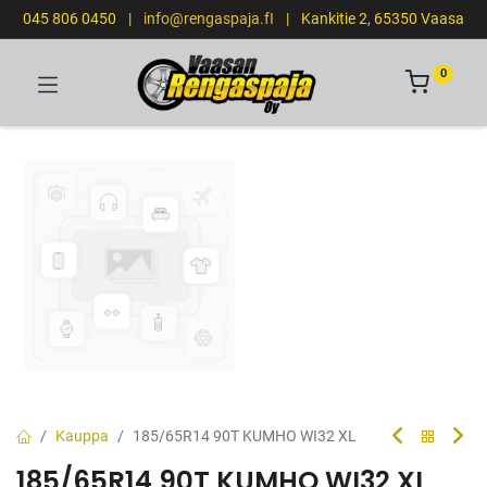
045 806 0450
|
info@rengaspaja.fI
|
Kankitie 2, 65350 Vaasa
0
Kauppa
185/65R14 90T KUMHO WI32 XL
185/65R14 90T KUMHO WI32 XL