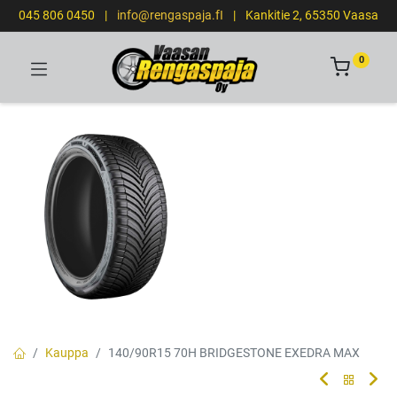
045 806 0450
|
info@rengaspaja.fI
|
Kankitie 2, 65350 Vaasa
0
Kauppa
140/90R15 70H BRIDGESTONE EXEDRA MAX