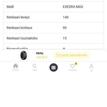
Malli
EXEDRA MAX
Renkaan leveys
140
Renkaan korkeus
90
Renkaan tuumakoko
15
Nopeusluokka
H
Hinta:
Lisää ostoskoriin
180,00
€
Kantoluokka
70
0
Etusivu
Haku
Toivelista
Tili
/* ---------------------------------------------------------- Vaasan Rengaspaja –
typografia + väriteema (Odoo CSS-injektio) ---------------------------------------------
------------- */ /* Fontit Google Fontsista */ @import
url('https://fonts.googleapis.com/css2?
family=Bebas+Neue&family=Inter:wght@400;500;600&display=swap');
/* Brändivärit muuttujina */ :root { --vr-yellow: #F4D521; /* Pääkeltainen
*/ --vr-gold: #BA9517; /* Tummempi kulta (hover, korostukset) */ --vr-