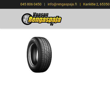
045 806 0450
|
info@rengaspaja.fI
|
Kankitie 2, 6535
ETUSIVU