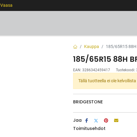
0 Vaasa
RENKAAT
VANTEET
PALVELUT
RAHOITUS
Kauppa
185/65R15 88H
185/65R15 88H B
EAN:
3286342459417
Tuotekoodi:
Tällä tuotteella ei ole kelvollis
BRIDGESTONE
Jaa
Toimitusehdot