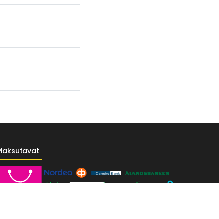
Maksutavat
------- */ /* Fontit Google Fontsista */ @import
-vr-yellow: #F4D521; /* Pääkeltainen */ --vr-gold: #BA9517; /*
F; /* Valkoinen */ } /* --------------------------- Perustypografia ---------
e UI", sans-serif; font-size: 16px; font-weight: 400; line-height: 1.55; color: