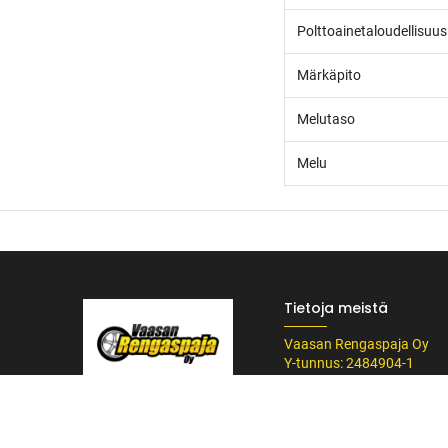
Polttoainetaloudellisuus
Märkäpito
Melutaso
Melu
Tietoja meistä
Vaasan Rengaspaja Oy
Y-tunnus: 2484904-1
Kankitie 2
/* ---------------------------------------------------------- Vaasan Rengaspaja – typogr
65350 Vaasa
url('https://fonts.googleapis.com/css2?family=Bebas+Neue&family=Inter:
Puh. 045 8060 450
Tummempi kulta (hover, korostukset) */ --vr-dark: #1F1F1F; /* Uusi melkein m
info@rengaspaja
------------------ */ /* Leipäteksti ja perus-UI */ body, p, li, input, textarea