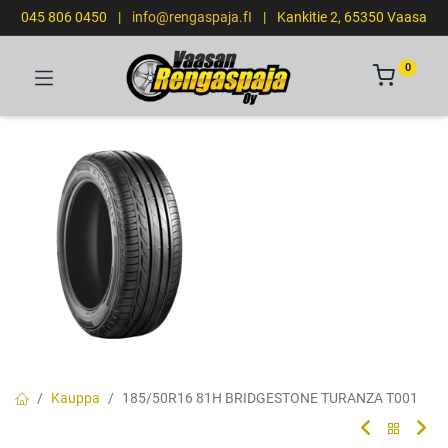
045 806 0450
|
info@rengaspaja.fI
|
Kankitie 2, 65350 Vaasa
0
Kauppa
185/50R16 81H BRIDGESTONE TURANZA T001