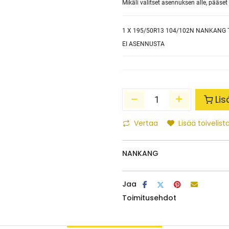
Mikäli valitset asennuksen alle, pääs
1
X 195/50R13 104/102N NANKANG 
EI ASENNUSTA
Lis
Vertaa
Lisää toivelista
NANKANG
Jaa
Toimitusehdot