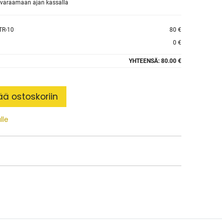
et varaamaan ajan kassalla
TR-10
80 €
0 €
YHTEENSÄ:
80.00 €
ää ostoskoriin
lle