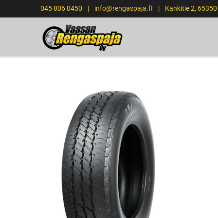
045 806 0450
|
info@rengaspaja.fI
|
Kankitie 2, 6535
ETUSIVU