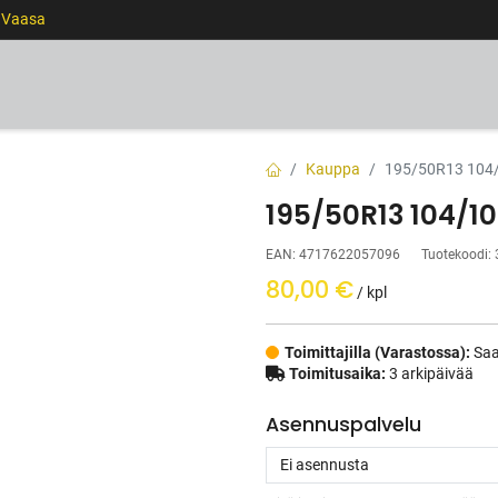
0 Vaasa
RENKAAT
VANTEET
PALVELUT
RAHOITUS
Kauppa
195/50R13 104
195/50R13 104/
EAN:
4717622057096
Tuotekoodi:
80,00
€
/ kpl
Toimittajilla (Varastossa):
Saa
Toimitusaika:
3 arkipäivää
Asennuspalvelu