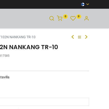
0
0
YHTEYSTIEDOT
/102N NANKANG TR-10
102N NANKANG TR-10
317585
tavilla