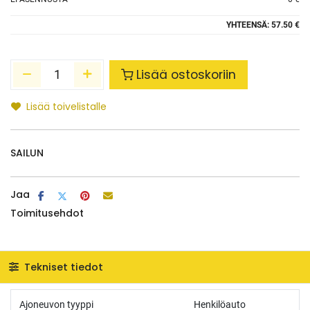
YHTEENSÄ:
57.50 €
Lisää ostoskoriin
Lisää toivelistalle
SAILUN
Jaa
Toimitusehdot
Tekniset tiedot
Ajoneuvon tyyppi
Henkilöauto