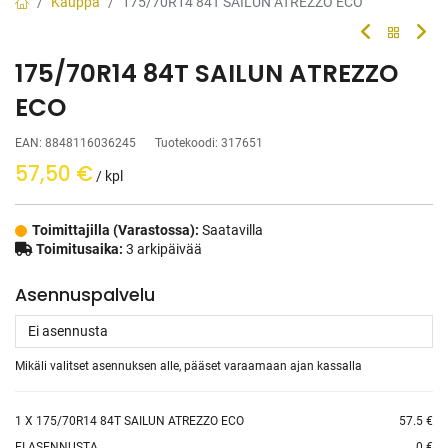
Kauppa
175/70R14 84T SAILUN ATREZZO ECO
175/70R14 84T SAILUN ATREZZO
ECO
EAN:
8848116036245
Tuotekoodi:
317651
57,50
€
/ kpl
Toimittajilla (Varastossa):
Saatavilla
Toimitusaika:
3 arkipäivää
Asennuspalvelu
Mikäli valitset asennuksen alle, pääset varaamaan ajan kassalla
1
X 175/70R14 84T SAILUN ATREZZO ECO
57.5 €
EI ASENNUSTA
0 €