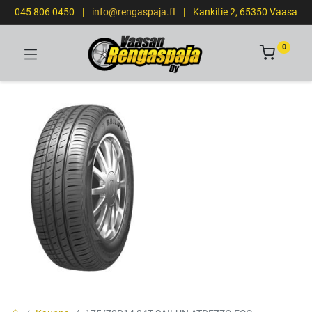
045 806 0450
|
info@rengaspaja.fI
|
Kankitie 2, 65350 Vaasa
0