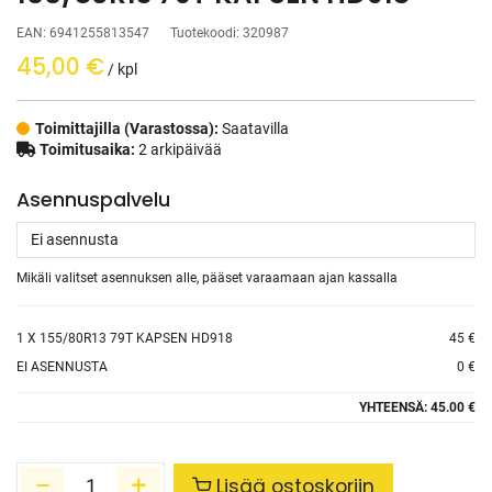
EAN:
6941255813547
Tuotekoodi:
320987
45,00
€
/ kpl
Toimittajilla (Varastossa):
Saatavilla
Toimitusaika:
2 arkipäivää
Asennuspalvelu
Mikäli valitset asennuksen alle, pääset varaamaan ajan kassalla
1
X 155/80R13 79T KAPSEN HD918
45 €
EI ASENNUSTA
0 €
YHTEENSÄ:
45.00 €
Lisää ostoskoriin