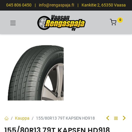
045 806 0450
|
info@rengaspaja.fI
|
Kankitie 2, 65350 Vaasa
0
Kauppa
155/80R13 79T KAPSEN HD918
155/80R13 79T KAPSEN HD918