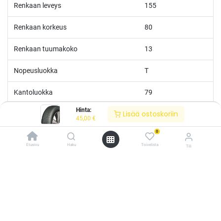
Renkaan leveys
155
Renkaan korkeus
80
Renkaan tuumakoko
13
Nopeusluokka
T
Kantoluokka
79
Hinta:
Lisää ostoskoriin
Polttoainetaloudellisuus
D
45,00
€
0
Märkäpito
C
Etusivu
Haku
Toivelista
Tili
Melutaso
B
/* ---------------------------------------------------------- Vaasan Rengaspaja –
typografia + väriteema (Odoo CSS-injektio) ---------------------------------------------
------------- */ /* Fontit Google Fontsista */ @import
Melu
70
url('https://fonts.googleapis.com/css2?
family=Bebas+Neue&family=Inter:wght@400;500;600&display=swap');
/* Brändivärit muuttujina */ :root { --vr-yellow: #F4D521; /* Pääkeltainen
*/ --vr-gold: #BA9517; /* Tummempi kulta (hover, korostukset) */ --vr-