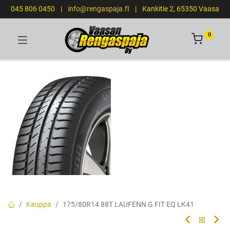
045 806 0450
|
info@rengaspaja.fI
|
Kankitie 2, 65350 Vaasa
0
Kauppa
175/80R14 88T LAUFENN G FIT EQ LK41