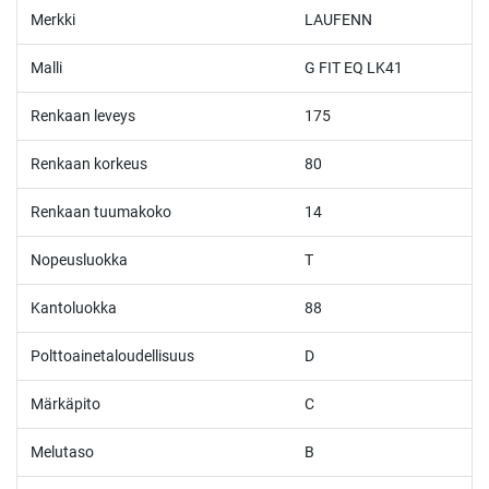
Merkki
LAUFENN
Malli
G FIT EQ LK41
Renkaan leveys
175
Renkaan korkeus
80
Renkaan tuumakoko
14
Nopeusluokka
T
Kantoluokka
88
Polttoainetaloudellisuus
D
Märkäpito
C
Melutaso
B