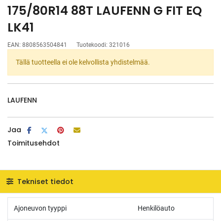
175/80R14 88T LAUFENN G FIT EQ
LK41
EAN:
8808563504841
Tuotekoodi:
321016
Tällä tuotteella ei ole kelvollista yhdistelmää.
LAUFENN
Jaa
Toimitusehdot
Tekniset tiedot
Ajoneuvon tyyppi
Henkilöauto