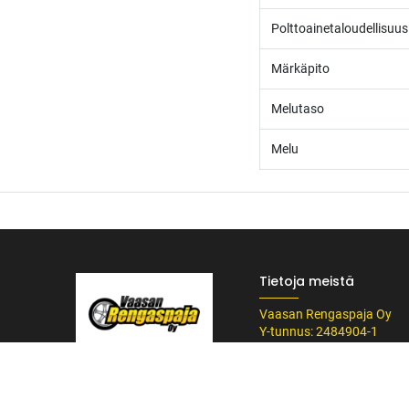
Polttoainetaloudellisuus
Märkäpito
Melutaso
Melu
Tietoja meistä
Vaasan Rengaspaja Oy
Y-tunnus: 2484904-1
Kankitie 2
/* ---------------------------------------------------------- Vaasan Rengaspaja – typogr
65350 Vaasa
url('https://fonts.googleapis.com/css2?family=Bebas+Neue&family=Inter:
Puh. 045 8060 450
Tummempi kulta (hover, korostukset) */ --vr-dark: #1F1F1F; /* Uusi melkein m
info@rengaspaja
------------------ */ /* Leipäteksti ja perus-UI */ body, p, li, input, textarea