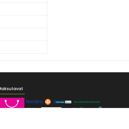
Maksutavat
------- */ /* Fontit Google Fontsista */ @import
-vr-yellow: #F4D521; /* Pääkeltainen */ --vr-gold: #BA9517; /*
F; /* Valkoinen */ } /* --------------------------- Perustypografia ---------
e UI", sans-serif; font-size: 16px; font-weight: 400; line-height: 1.55; color: