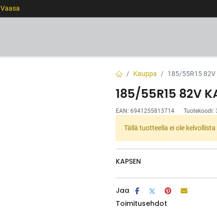
0 Vaasa
RENKAAT
VANTEET
PALVELUT
RAHOITUS
Kauppa
185/55R15 82V
185/55R15 82V K
EAN:
6941255813714
Tuotekoodi:
Tällä tuotteella ei ole kelvollis
KAPSEN
Jaa
Toimitusehdot