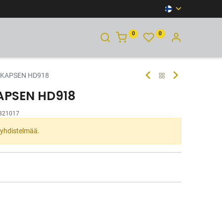
0
0
YHTEYSTIEDOT
 KAPSEN HD918
APSEN HD918
321017
ta yhdistelmää.