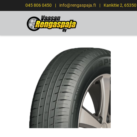
045 806 0450
|
info@rengaspaja.fI
|
Kankitie 2, 6535
ETUSIVU