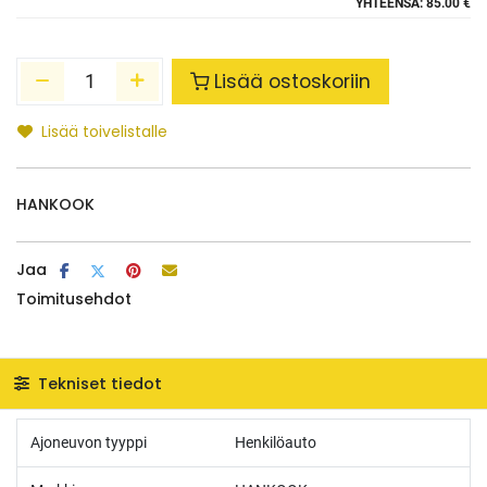
YHTEENSÄ:
85.00 €
Lisää ostoskoriin
Lisää toivelistalle
HANKOOK
Jaa
Toimitusehdot
Tekniset tiedot
Ajoneuvon tyyppi
Henkilöauto