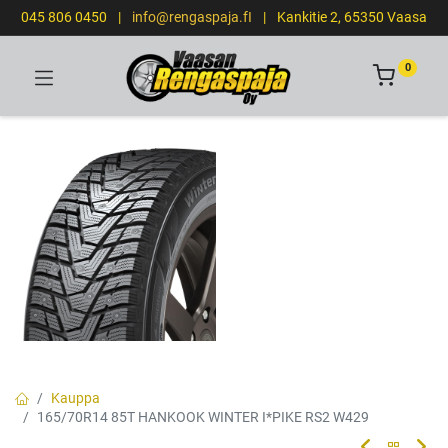
045 806 0450
|
info@rengaspaja.fI
|
Kankitie 2, 65350 Vaasa
0
Kauppa
165/70R14 85T HANKOOK WINTER I*PIKE RS2 W429