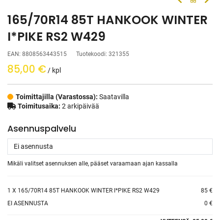
165/70R14 85T HANKOOK WINTER
I*PIKE RS2 W429
EAN:
8808563443515
Tuotekoodi:
321355
85,00
€
/ kpl
Toimittajilla (Varastossa):
Saatavilla
Toimitusaika:
2 arkipäivää
Asennuspalvelu
Mikäli valitset asennuksen alle, pääset varaamaan ajan kassalla
1
X 165/70R14 85T HANKOOK WINTER I*PIKE RS2 W429
85 €
EI ASENNUSTA
0 €