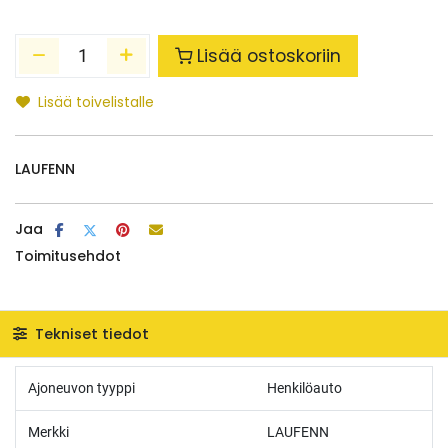
Lisää ostoskoriin
Lisää toivelistalle
LAUFENN
Jaa
Toimitusehdot
Tekniset tiedot
Ajoneuvon tyyppi
Henkilöauto
Merkki
LAUFENN