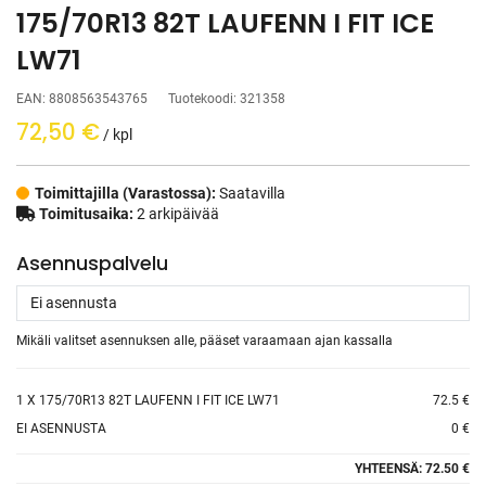
175/70R13 82T LAUFENN I FIT ICE
LW71
EAN:
8808563543765
Tuotekoodi:
321358
72,50
€
/ kpl
Toimittajilla (Varastossa):
Saatavilla
Toimitusaika:
2 arkipäivää
Asennuspalvelu
Mikäli valitset asennuksen alle, pääset varaamaan ajan kassalla
1
X 175/70R13 82T LAUFENN I FIT ICE LW71
72.5 €
EI ASENNUSTA
0 €
YHTEENSÄ:
72.50 €