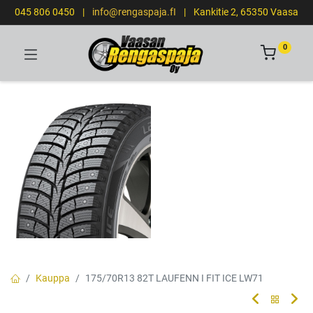
045 806 0450
|
info@rengaspaja.fI
|
Kankitie 2, 65350 Vaasa
0
Kauppa
175/70R13 82T LAUFENN I FIT ICE LW71