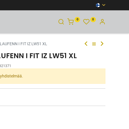
0
0
YHTEYSTIEDOT
LAUFENN I FIT IZ LW51 XL
UFENN I FIT IZ LW51 XL
321371
ta yhdistelmää.