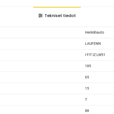
Tekniset tiedot
Henkilöauto
LAUFENN
I FIT IZ LW51
185
65
15
T
88