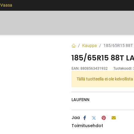
0 Vaasa
RENKAAT
VANTEET
PALVELUT
RAHOITUS
Kauppa
185/65R15 88T 
185/65R15 88T LA
EAN:
8808563431932
Tuotekoodi:
Tällä tuotteella ei ole kelvollis
LAUFENN
Jaa
Toimitusehdot