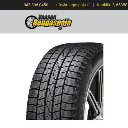
045 806 0450
|
info@rengaspaja.fI
|
Kankitie 2, 6535
ETUSIVU