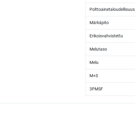
Polttoainetaloudellisuus
Märkäpito
Erikoisvahvistettu
Melutaso
Melu
M+S
3PMSF
/* ---------------------------------------------------------- Vaasan Rengaspaja – typogr
url('https://fonts.googleapis.com/css2?family=Bebas+Neue&family=Inter:
Tummempi kulta (hover, korostukset) */ --vr-dark: #1F1F1F; /* Uusi melkein m
Tietoja meistä
------------------ */ /* Leipäteksti ja perus-UI */ body, p, li, input, textarea