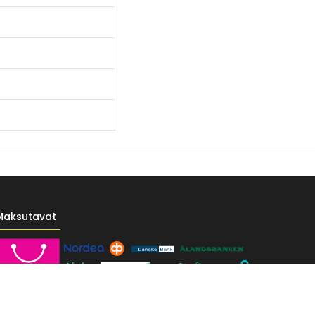
Maksutavat
------- */ /* Fontit Google Fontsista */ @import
-vr-yellow: #F4D521; /* Pääkeltainen */ --vr-gold: #BA9517; /*
F; /* Valkoinen */ } /* --------------------------- Perustypografia ---------
e UI", sans-serif; font-size: 16px; font-weight: 400; line-height: 1.55; color: