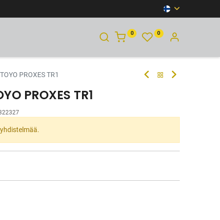
0
0
YHTEYSTIEDOT
 TOYO PROXES TR1
OYO PROXES TR1
322327
ta yhdistelmää.