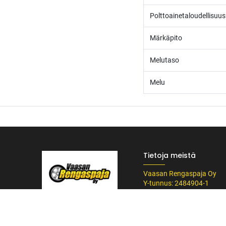
Polttoainetaloudellisuus
Märkäpito
Melutaso
Melu
Tietoja meistä
Vaasan Rengaspaja Oy
Y-tunnus: 2484904-1
Kankitie 2
/* ---------------------------------------------------------- Vaasan Rengaspaja – typogr
65350 Vaasa
url('https://fonts.googleapis.com/css2?family=Bebas+Neue&family=Inter:
Puh. 045 8060 450
Tummempi kulta (hover, korostukset) */ --vr-dark: #1F1F1F; /* Uusi melkein m
info@rengaspaja
------------------ */ /* Leipäteksti ja perus-UI */ body, p, li, input, textarea