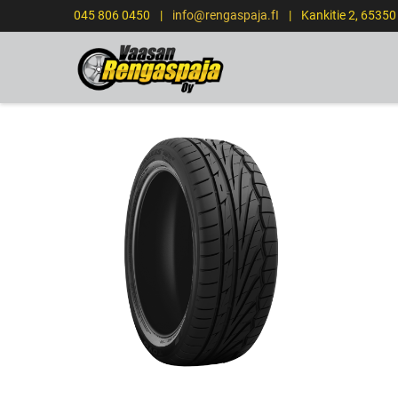
045 806 0450
|
info@rengaspaja.fI
|
Kankitie 2, 6535
ETUSIVU