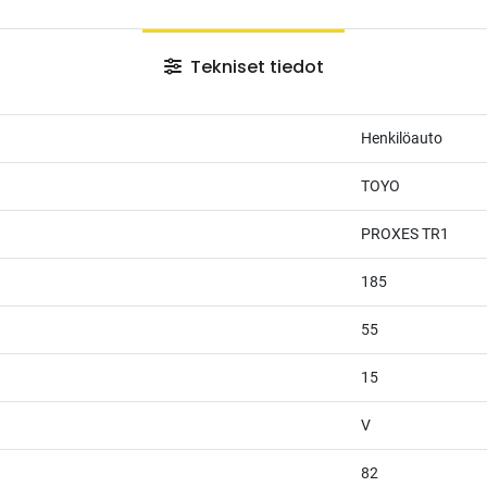
Tekniset tiedot
Henkilöauto
TOYO
PROXES TR1
185
55
15
V
82