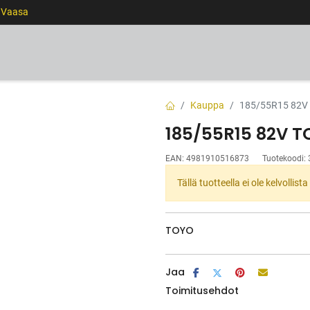
0 Vaasa
RENKAAT
VANTEET
PALVELUT
RAHOITUS
Kauppa
185/55R15 82V
185/55R15 82V T
EAN:
4981910516873
Tuotekoodi:
Tällä tuotteella ei ole kelvollis
TOYO
Jaa
Toimitusehdot