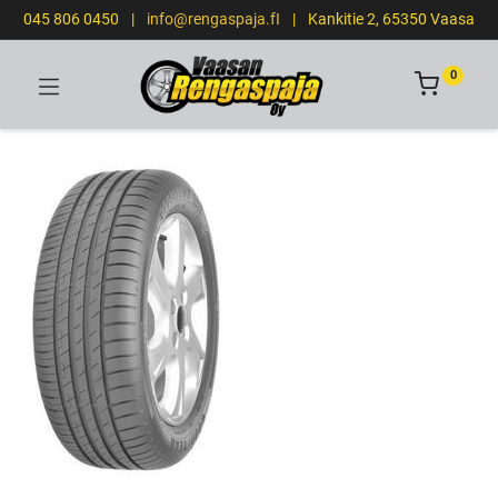
045 806 0450
|
info@rengaspaja.fI
|
Kankitie 2, 65350 Vaasa
0