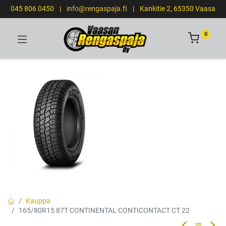
045 806 0450
|
info@rengaspaja.fI
|
Kankitie 2, 65350 Vaasa
0
Kauppa
165/80R15 87T CONTINENTAL CONTICONTACT CT 22