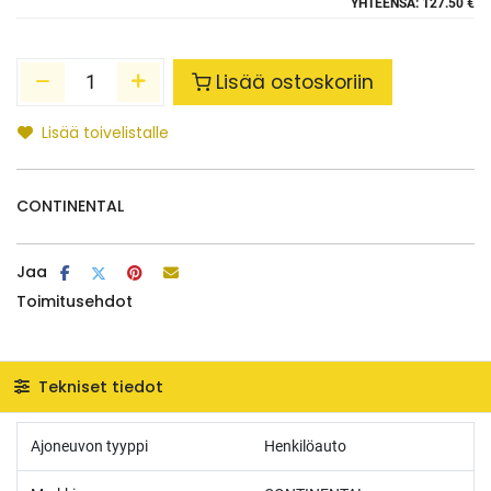
YHTEENSÄ:
127.50 €
Lisää ostoskoriin
Lisää toivelistalle
CONTINENTAL
Jaa
Toimitusehdot
Tekniset tiedot
Ajoneuvon tyyppi
Henkilöauto