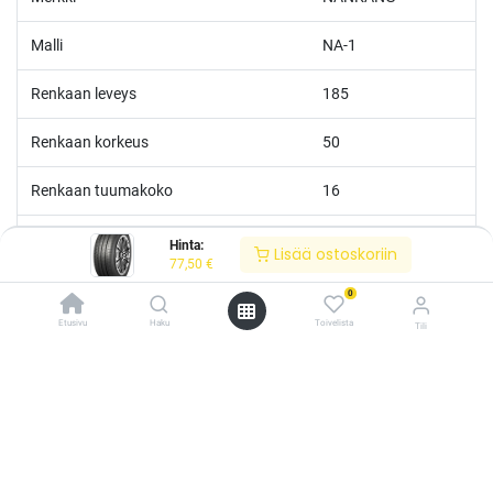
Malli
NA-1
Renkaan leveys
185
Renkaan korkeus
50
Renkaan tuumakoko
16
Nopeusluokka
V
Hinta:
Lisää ostoskoriin
77,50
€
Kantoluokka
81
0
Etusivu
Haku
Toivelista
Tili
Polttoainetaloudellisuus
D
/* ---------------------------------------------------------- Vaasan Rengaspaja –
typografia + väriteema (Odoo CSS-injektio) ---------------------------------------------
Märkäpito
B
------------- */ /* Fontit Google Fontsista */ @import
url('https://fonts.googleapis.com/css2?
Melutaso
B
family=Bebas+Neue&family=Inter:wght@400;500;600&display=swap');
/* Brändivärit muuttujina */ :root { --vr-yellow: #F4D521; /* Pääkeltainen
*/ --vr-gold: #BA9517; /* Tummempi kulta (hover, korostukset) */ --vr-
Melu
70