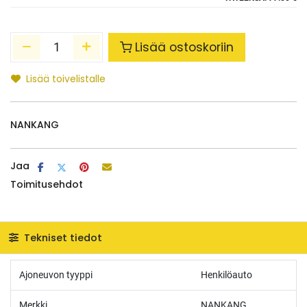
Lisää ostoskoriin
Lisää toivelistalle
NANKANG
Jaa
Toimitusehdot
Tekniset tiedot
Ajoneuvon tyyppi
Henkilöauto
Merkki
NANKANG