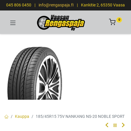
045 806 0450
|
info@rengaspaja.fI
|
Kankitie 2, 65350 Vaasa
0
Kauppa
185/45R15 75V NANKANG NS-20 NOBLE SPORT