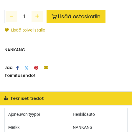
Lisää ostoskoriin
Lisää toivelistalle
NANKANG
Jaa
Toimitusehdot
Tekniset tiedot
Ajoneuvon tyyppi
Henkilöauto
Merkki
NANKANG