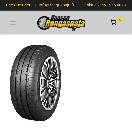
045 806 0450
|
info@rengaspaja.fI
|
Kankitie 2, 65350 Vaasa
0