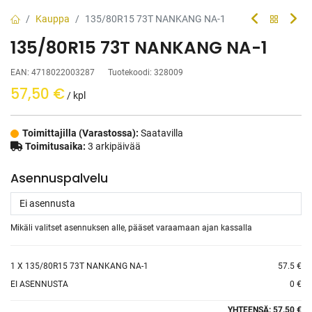
Kauppa
135/80R15 73T NANKANG NA-1
135/80R15 73T NANKANG NA-1
EAN:
4718022003287
Tuotekoodi:
328009
57,50
€
/ kpl
Toimittajilla (Varastossa):
Saatavilla
Toimitusaika:
3 arkipäivää
Asennuspalvelu
Mikäli valitset asennuksen alle, pääset varaamaan ajan kassalla
1
X 135/80R15 73T NANKANG NA-1
57.5 €
EI ASENNUSTA
0 €
YHTEENSÄ:
57.50 €