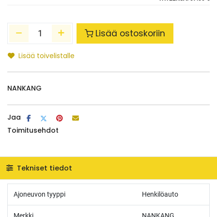
Lisää ostoskoriin
Lisää toivelistalle
NANKANG
Jaa
Toimitusehdot
Tekniset tiedot
Ajoneuvon tyyppi
Henkilöauto
Merkki
NANKANG