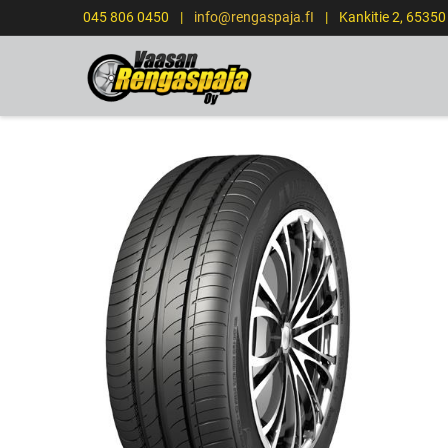
045 806 0450
|
info@rengaspaja.fI
|
Kankitie 2, 6535
ETUSIVU