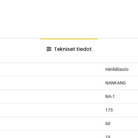
Tekniset tiedot
Henkilöauto
NANKANG
NA-1
175
60
19