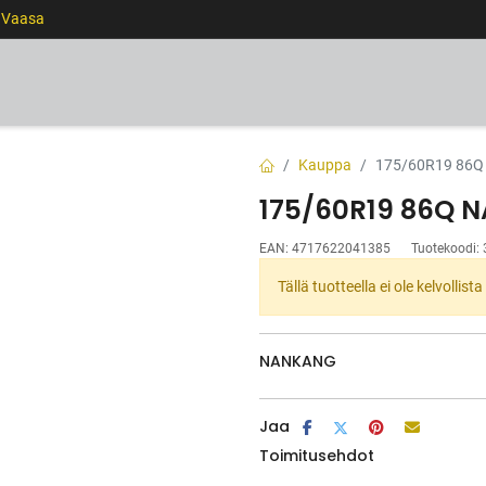
0 Vaasa
RENKAAT
VANTEET
PALVELUT
RAHOITUS
Kauppa
175/60R19 86Q
175/60R19 86Q 
EAN:
4717622041385
Tuotekoodi:
Tällä tuotteella ei ole kelvollis
NANKANG
Jaa
Toimitusehdot