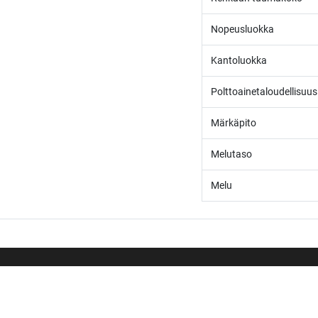
Nopeusluokka
Kantoluokka
Polttoainetaloudellisuus
Märkäpito
Melutaso
Melu
/* ---------------------------------------------------------- Vaasan Rengaspaja – typogr
url('https://fonts.googleapis.com/css2?family=Bebas+Neue&family=Inter:
Tietoja meistä
Tummempi kulta (hover, korostukset) */ --vr-dark: #1F1F1F; /* Uusi melkein m
------------------ */ /* Leipäteksti ja perus-UI */ body, p, li, input, textarea
Vaasan Rengaspaja Oy