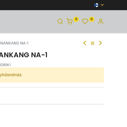
0
0
YHTEYSTIEDOT
 NANKANG NA-1
NANKANG NA-1
328061
ta yhdistelmää.