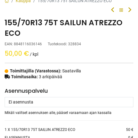
Kauppa
155/70R13 75T SAILUN ATREZZO ECO
155/70R13 75T SAILUN ATREZZO
ECO
EAN:
8848116036146
Tuotekoodi:
328834
50,00
€
/ kpl
Toimittajilla (Varastossa):
Saatavilla
Toimitusaika:
3 arkipäivää
Asennuspalvelu
Mikäli valitset asennuksen alle, pääset varaamaan ajan kassalla
1
X 155/70R13 75T SAILUN ATREZZO ECO
50 €
EI ASENNUSTA
0 €