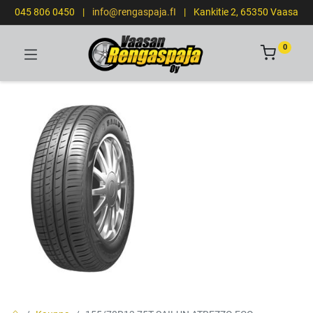
045 806 0450
|
info@rengaspaja.fI
|
Kankitie 2, 65350 Vaasa
0