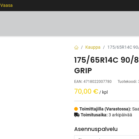
0 Vaasa
RENKAAT
VANTEET
PALVELUT
RAHOITUS
Kauppa
175/65R14C 90
175/65R14C 90
GRIP
EAN:
4718022007780
Tuotekoodi:
70,00
€
/ kpl
Toimittajilla (Varastossa):
Saa
Toimitusaika:
3 arkipäivää
Asennuspalvelu