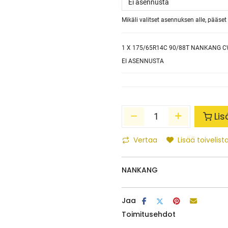
Mikäli valitset asennuksen alle, pääs
1
X 175/65R14C 90/88T NANKANG C
EI ASENNUSTA
Lis
Vertaa
Lisää toivelista
NANKANG
Jaa
Toimitusehdot