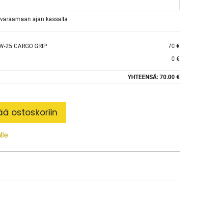
et varaamaan ajan kassalla
W-25 CARGO GRIP
70 €
0 €
YHTEENSÄ:
70.00 €
ää ostoskoriin
lle