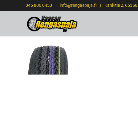
045 806 0450
|
info@rengaspaja.fI
|
Kankitie 2, 6535
ETUSIVU