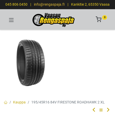
045 806 0450
|
info@rengaspaja.fI
|
Kankitie 2, 65350 Vaasa
0
Kauppa
195/45R16 84V FIRESTONE ROADHAWK 2 XL