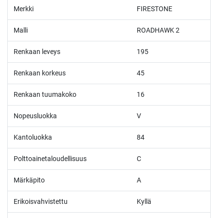
Merkki
FIRESTONE
Malli
ROADHAWK 2
Renkaan leveys
195
Renkaan korkeus
45
Renkaan tuumakoko
16
Nopeusluokka
V
Kantoluokka
84
Polttoainetaloudellisuus
C
Märkäpito
A
Erikoisvahvistettu
Kyllä