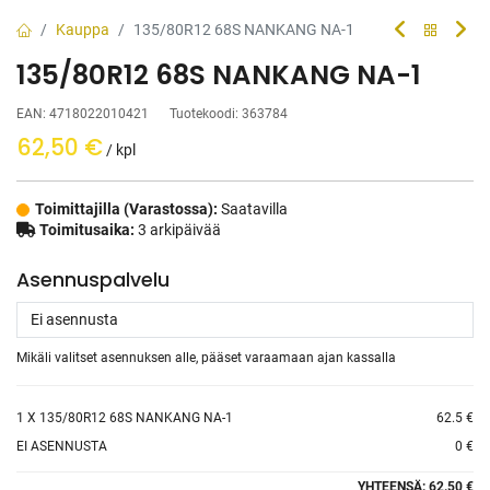
Kauppa
135/80R12 68S NANKANG NA-1
135/80R12 68S NANKANG NA-1
EAN:
4718022010421
Tuotekoodi:
363784
62,50
€
/ kpl
Toimittajilla (Varastossa):
Saatavilla
Toimitusaika:
3 arkipäivää
Asennuspalvelu
Mikäli valitset asennuksen alle, pääset varaamaan ajan kassalla
1
X 135/80R12 68S NANKANG NA-1
62.5 €
EI ASENNUSTA
0 €
YHTEENSÄ:
62.50 €