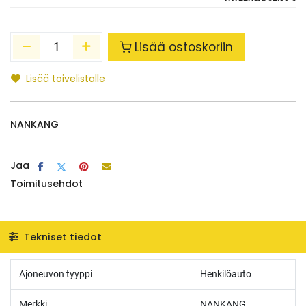
Lisää ostoskoriin
Lisää toivelistalle
NANKANG
Jaa
Toimitusehdot
Tekniset tiedot
Ajoneuvon tyyppi
Henkilöauto
Merkki
NANKANG