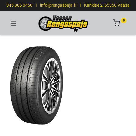
045 806 0450
|
info@rengaspaja.fI
|
Kankitie 2, 65350 Vaasa
0