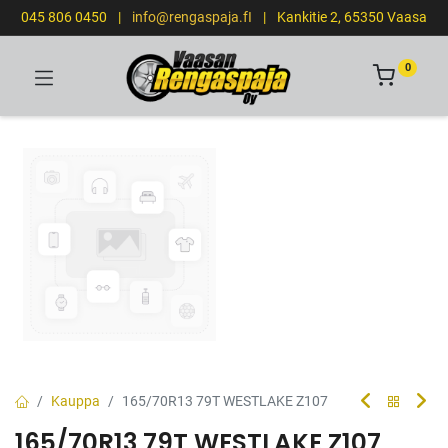
045 806 0450
|
info@rengaspaja.fI
|
Kankitie 2, 65350 Vaasa
0
Kauppa
165/70R13 79T WESTLAKE Z107
165/70R13 79T WESTLAKE Z107