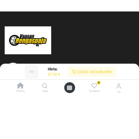
Hinta:
Lisää ostoskoriin
47,50
€
0
Tietoja meistä
Etusivu
Haku
Toivelista
Tili
Vaasan Rengaspaja Oy
/* ---------------------------------------------------------- Vaasan Rengaspaja –
Y-tunnus: 2484904-1
typografia + väriteema (Odoo CSS-injektio) ---------------------------------------------
Kankitie 2
------------- */ /* Fontit Google Fontsista */ @import
65350 Vaasa
url('https://fonts.googleapis.com/css2?
Puh. 045 8060 450
family=Bebas+Neue&family=Inter:wght@400;500;600&display=swap');
info@rengaspaja
/* Brändivärit muuttujina */ :root { --vr-yellow: #F4D521; /* Pääkeltainen
*/ --vr-gold: #BA9517; /* Tummempi kulta (hover, korostukset) */ --vr-