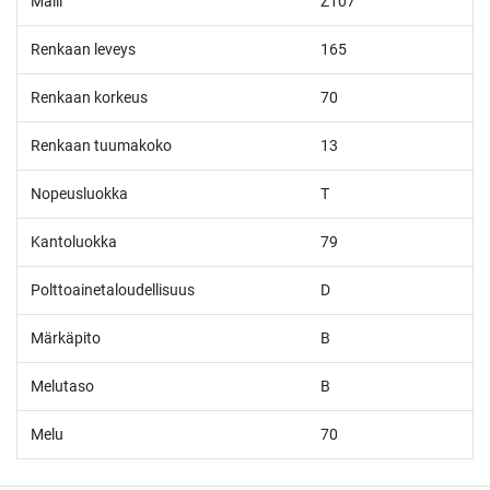
Malli
Z107
Renkaan leveys
165
Renkaan korkeus
70
Renkaan tuumakoko
13
Nopeusluokka
T
Kantoluokka
79
Polttoainetaloudellisuus
D
Märkäpito
B
Melutaso
B
Melu
70