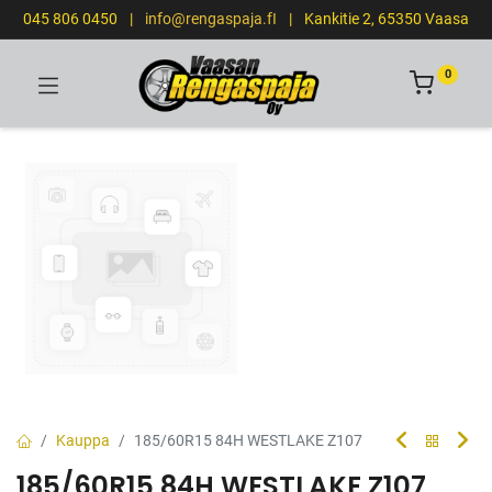
045 806 0450
|
info@rengaspaja.fI
|
Kankitie 2, 65350 Vaasa
0
Kauppa
185/60R15 84H WESTLAKE Z107
185/60R15 84H WESTLAKE Z107