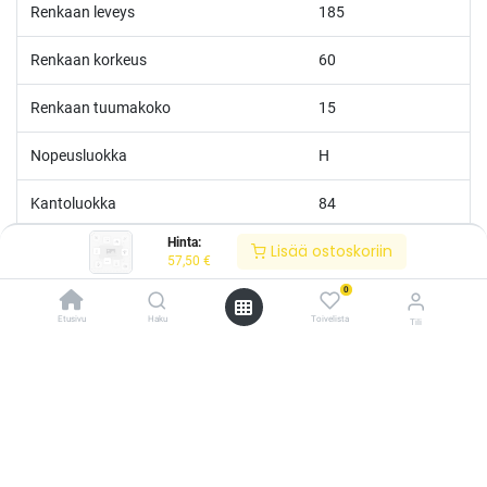
Renkaan leveys
185
Renkaan korkeus
60
Renkaan tuumakoko
15
Nopeusluokka
H
Kantoluokka
84
Hinta:
Lisää ostoskoriin
Polttoainetaloudellisuus
D
57,50
€
0
Märkäpito
B
Etusivu
Haku
Toivelista
Tili
Melutaso
B
/* ---------------------------------------------------------- Vaasan Rengaspaja –
typografia + väriteema (Odoo CSS-injektio) ---------------------------------------------
------------- */ /* Fontit Google Fontsista */ @import
Melu
70
url('https://fonts.googleapis.com/css2?
family=Bebas+Neue&family=Inter:wght@400;500;600&display=swap');
/* Brändivärit muuttujina */ :root { --vr-yellow: #F4D521; /* Pääkeltainen
*/ --vr-gold: #BA9517; /* Tummempi kulta (hover, korostukset) */ --vr-