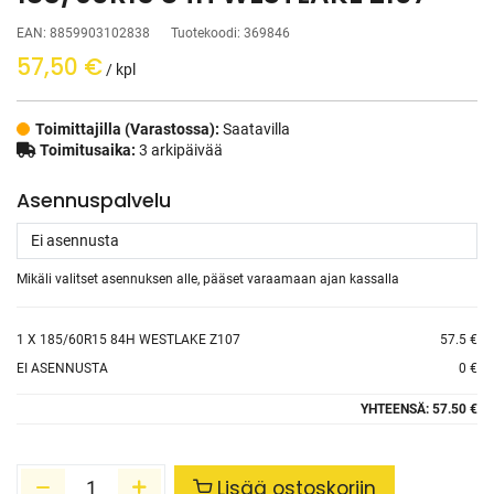
EAN:
8859903102838
Tuotekoodi:
369846
57,50
€
/ kpl
Toimittajilla (Varastossa):
Saatavilla
Toimitusaika:
3 arkipäivää
Asennuspalvelu
Mikäli valitset asennuksen alle, pääset varaamaan ajan kassalla
1
X 185/60R15 84H WESTLAKE Z107
57.5 €
EI ASENNUSTA
0 €
YHTEENSÄ:
57.50 €
Lisää ostoskoriin