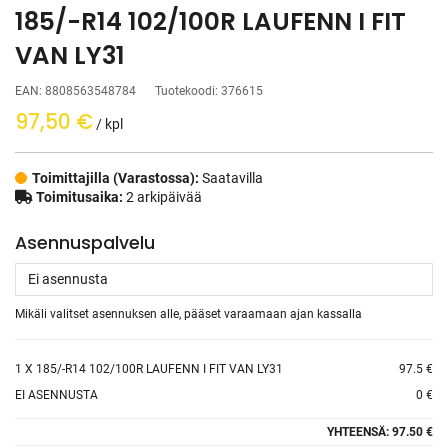
185/-R14 102/100R LAUFENN I FIT
VAN LY31
EAN:
8808563548784
Tuotekoodi:
376615
97,50
€
/ kpl
Toimittajilla (Varastossa):
Saatavilla
Toimitusaika:
2 arkipäivää
Asennuspalvelu
Mikäli valitset asennuksen alle, pääset varaamaan ajan kassalla
1
X 185/-R14 102/100R LAUFENN I FIT VAN LY31
97.5 €
EI ASENNUSTA
0 €
YHTEENSÄ:
97.50 €