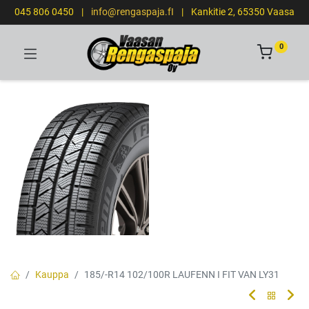
045 806 0450
|
info@rengaspaja.fI
|
Kankitie 2, 65350 Vaasa
0
Kauppa
185/-R14 102/100R LAUFENN I FIT VAN LY31