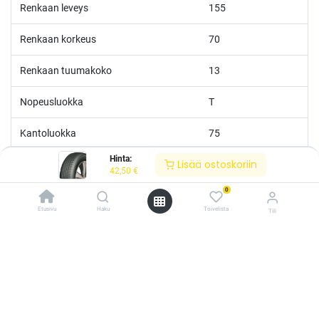
Renkaan leveys
155
Renkaan korkeus
70
Renkaan tuumakoko
13
Nopeusluokka
T
Kantoluokka
75
Hinta:
Lisää ostoskoriin
Polttoainetaloudellisuus
D
42,50
€
0
Märkäpito
C
Etusivu
Haku
Toivelista
Tili
Melutaso
B
/* ---------------------------------------------------------- Vaasan Rengaspaja –
typografia + väriteema (Odoo CSS-injektio) ---------------------------------------------
------------- */ /* Fontit Google Fontsista */ @import
Melu
70
url('https://fonts.googleapis.com/css2?
family=Bebas+Neue&family=Inter:wght@400;500;600&display=swap');
/* Brändivärit muuttujina */ :root { --vr-yellow: #F4D521; /* Pääkeltainen
*/ --vr-gold: #BA9517; /* Tummempi kulta (hover, korostukset) */ --vr-