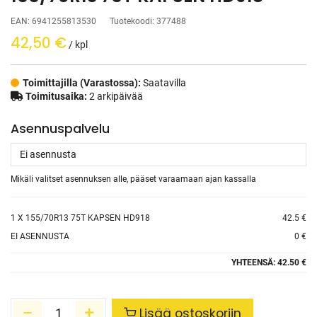
EAN:
6941255813530
Tuotekoodi:
377488
42,50
€
/ kpl
Toimittajilla (Varastossa):
Saatavilla
Toimitusaika:
2 arkipäivää
Asennuspalvelu
Mikäli valitset asennuksen alle, pääset varaamaan ajan kassalla
1
X 155/70R13 75T KAPSEN HD918
42.5 €
EI ASENNUSTA
0 €
YHTEENSÄ:
42.50 €
Lisää ostoskoriin