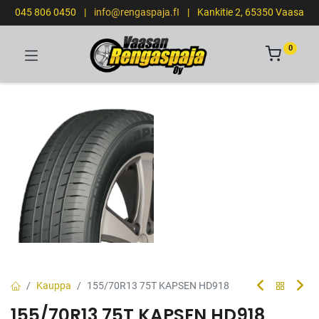
045 806 0450
|
info@rengaspaja.fI
|
Kankitie 2, 65350 Vaasa
0
Kauppa
155/70R13 75T KAPSEN HD918
155/70R13 75T KAPSEN HD918