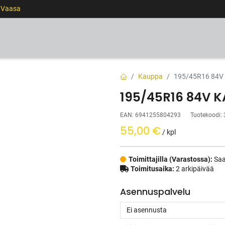
0 Vaasa
RENKAAT
VANTEET
PALVELUT
RAHOITUS
Kauppa
195/45R16 84V
195/45R16 84V K
EAN:
6941255804293
Tuotekoodi:
55,00
€
/ kpl
Toimittajilla (Varastossa):
Saa
Toimitusaika:
2 arkipäivää
Asennuspalvelu