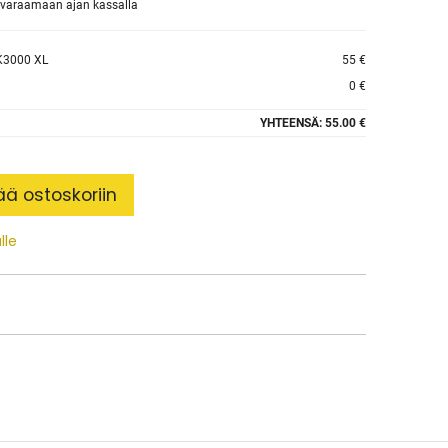
et varaamaan ajan kassalla
K3000 XL
55 €
0 €
YHTEENSÄ:
55.00 €
ää ostoskoriin
lle