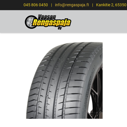
045 806 0450
|
info@rengaspaja.fI
|
Kankitie 2, 6535
ETUSIVU