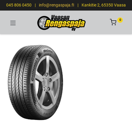
045 806 0450
|
info@rengaspaja.fI
|
Kankitie 2, 65350 Vaasa
0