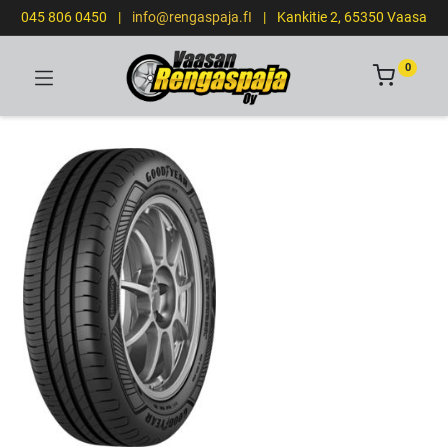
045 806 0450
|
info@rengaspaja.fI
|
Kankitie 2, 65350 Vaasa
0