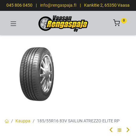
045 806 0450
|
info@rengaspaja.fI
|
Kankitie 2, 65350 Vaasa
0
Kauppa
185/55R16 83V SAILUN ATREZZO ELITE RP