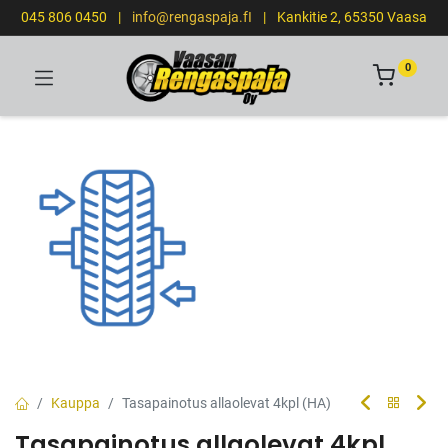
045 806 0450
|
info@rengaspaja.fI
|
Kankitie 2, 65350 Vaasa
0
Kauppa
Tasapainotus allaolevat 4kpl (HA)
Tasapainotus allaolevat 4kpl